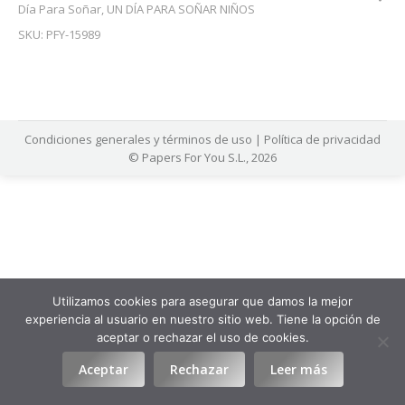
Día Para Soñar
,
UN DÍA PARA SOÑAR NIÑOS
SKU:
PFY-15989
Condiciones generales y términos de uso
|
Política de privacidad
© Papers For You S.L., 2026
com/
jojobet
https://hubmode.org/
jojobet
dizipal
Utilizamos cookies para asegurar que damos la mejor
experiencia al usuario en nuestro sitio web. Tiene la opción de
aceptar o rechazar el uso de cookies.
Aceptar
Rechazar
Leer más