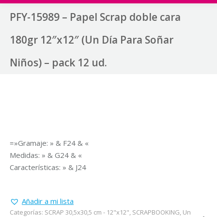
PFY-15989 – Papel Scrap doble cara
180gr 12″x12″ (Un Día Para Soñar
Niños) – pack 12 ud.
=»Gramaje: » & F24 & «
Medidas: » & G24 & «
Características: » & J24
Añadir a mi lista
Categorías:
SCRAP 30,5x30,5 cm - 12"x12"
,
SCRAPBOOKING
,
Un