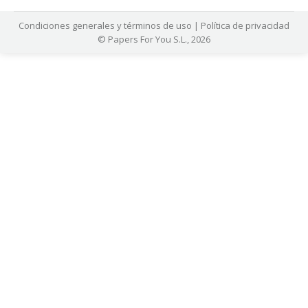
Condiciones generales y términos de uso
|
Política de privacidad
© Papers For You S.L., 2026
asinolevant giriş
casinolevant
holiganbet güncel giriş
holiganbet gün