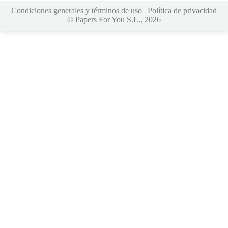
Condiciones generales y términos de uso
|
Política de privacidad
© Papers For You S.L., 2026
evant giriş
casinolevant
holiganbet güncel giriş
holiganbet güncel
holiganb