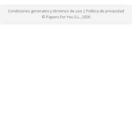
Condiciones generales y términos de uso
|
Política de privacidad
© Papers For You S.L., 2026
com/
jojobet
https://hubmode.org/
jojobet
dizipal