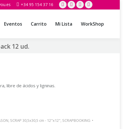
you.es
+34 95 154 37 16
Facebook
X
Instagram
YouTube
page
page
page
page
opens
opens
opens
opens
Eventos
Carrito
Mi Lista
WorkShop
in
in
in
in
new
new
new
new
ack 12 ud.
window
window
window
window
a, libre de ácidos y ligninas.
ASON
,
SCRAP 30,5x30,5 cm - 12"x12"
,
SCRAPBOOKING