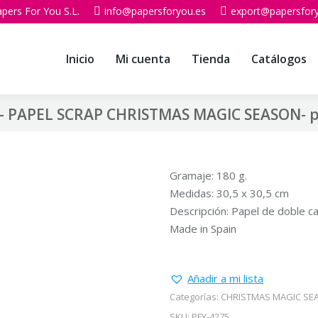
pers For You S.L.
info@papersforyou.es
export@papersfor
Inicio
Mi cuenta
Tienda
Catálogos
– PAPEL SCRAP CHRISTMAS MAGIC SEASON- p
Gramaje: 180 g.
Medidas: 30,5 x 30,5 cm
Descripción: Papel de doble car
Made in Spain
Añadir a mi lista
Categorías:
CHRISTMAS MAGIC SE
SKU:
PFY-4275