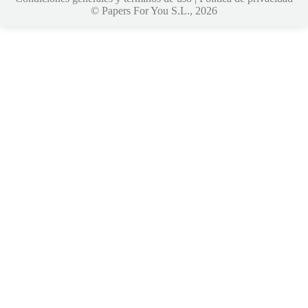
© Papers For You S.L., 2026
jojobet
https://hubmode.org/
jojobet
dizipal