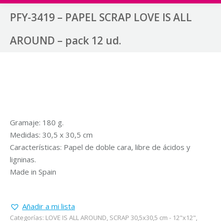
PFY-3419 – PAPEL SCRAP LOVE IS ALL
AROUND – pack 12 ud.
Gramaje: 180 g.
Medidas: 30,5 x 30,5 cm
Características: Papel de doble cara, libre de ácidos y
ligninas.
Made in Spain
Añadir a mi lista
Categorías:
LOVE IS ALL AROUND
,
SCRAP 30,5x30,5 cm - 12"x12"
,