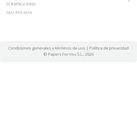
SCRAPBOOKING
SKU:
PFY-3419
Condiciones generales y términos de uso
|
Política de privacidad
© Papers For You S.L., 2026
asinolevant giriş
casinolevant
holiganbet güncel giriş
holiganbet gün