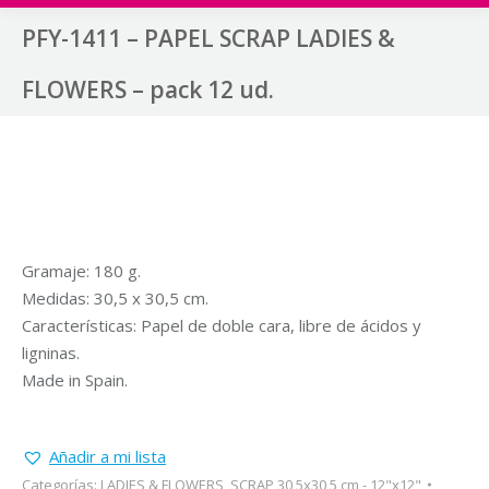
PFY-1411 – PAPEL SCRAP LADIES &
FLOWERS – pack 12 ud.
Gramaje: 180 g.
Medidas: 30,5 x 30,5 cm.
Características: Papel de doble cara, libre de ácidos y
ligninas.
Made in Spain.
Añadir a mi lista
Categorías:
LADIES & FLOWERS
,
SCRAP 30,5x30,5 cm - 12"x12"