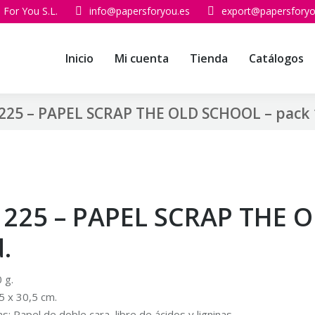
 For You S.L.
info@papersforyou.es
export@papersforyo
Inicio
Mi cuenta
Tienda
Catálogos
225 – PAPEL SCRAP THE OLD SCHOOL – pack 
1225 – PAPEL SCRAP THE 
.
 g.
5 x 30,5 cm.
as: Papel de doble cara, libre de ácidos y ligninas.