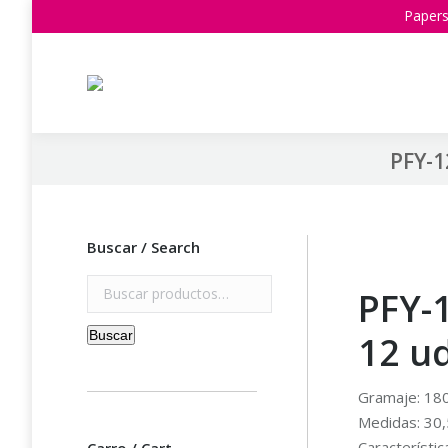
Papers
PFY-1
Buscar / Search
Buscar
PFY-
por:
Buscar
12 ud
Gramaje: 180
Medidas: 30,
Característic