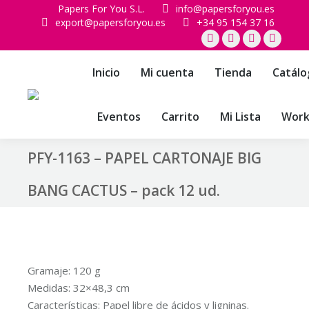
Papers For You S.L.
info@papersforyou.es
export@papersforyou.es
+34 95 154 37 16
Facebook
X
Instagram
YouTub
page
page
page
page
Inicio
Mi cuenta
Tienda
Catálo
opens
opens
opens
opens
in
in
in
in
Eventos
Carrito
Mi Lista
Work
new
new
new
new
window
window
window
window
PFY-1163 – PAPEL CARTONAJE BIG
BANG CACTUS – pack 12 ud.
Gramaje: 120 g
Medidas: 32×48,3 cm
Características: Papel libre de ácidos y ligninas.