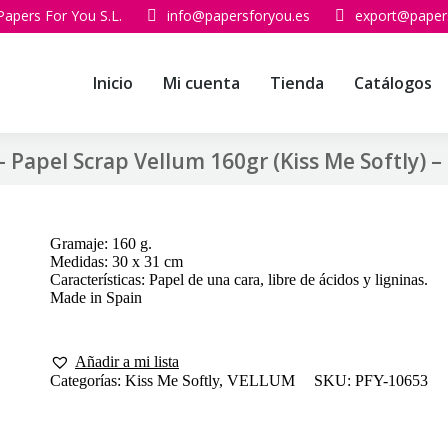
Papers For You S.L.
info@papersforyou.es
export@paper
Inicio
Mi cuenta
Tienda
Catálogos
 Papel Scrap Vellum 160gr (Kiss Me Softly) –
Gramaje: 160 g.
Medidas: 30 x 31 cm
Características: Papel de una cara, libre de ácidos y ligninas.
Made in Spain
Añadir a mi lista
Categorías:
Kiss Me Softly
,
VELLUM
SKU:
PFY-10653