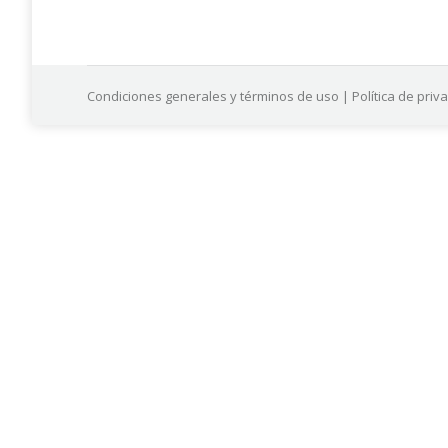
Condiciones generales y términos de uso
|
Política de priv
jojobet
holiganbet güncel giriş
holiganbet giriş
holiganbet
betebet gü