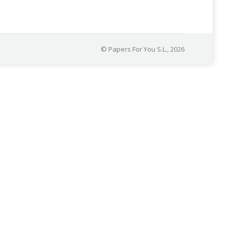
© Papers For You S.L., 2026
iş
ngsbahis giriş
ngsbahis
perabet güncel giriş
perabet güncel
perabe