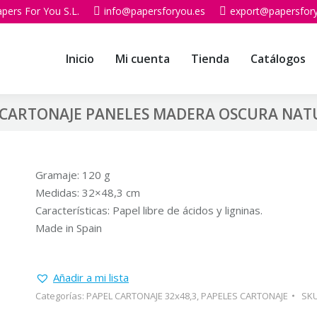
pers For You S.L.
info@papersforyou.es
export@papersfor
Inicio
Mi cuenta
Tienda
Catálogos
L CARTONAJE PANELES MADERA OSCURA NATUR
Gramaje: 120 g
Medidas: 32×48,3 cm
Características: Papel libre de ácidos y ligninas.
Made in Spain
Añadir a mi lista
Categorías:
PAPEL CARTONAJE 32x48,3
,
PAPELES CARTONAJE
SK