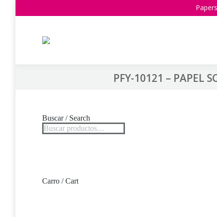
Papers
PFY-10121 – PAPEL S
Buscar / Search
Carro / Cart