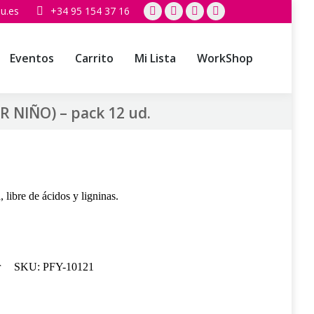
u.es
+34 95 154 37 16
Facebook
X
Instagram
YouTube
page
page
page
page
opens
opens
opens
opens
Eventos
Carrito
Mi Lista
WorkShop
in
in
in
in
new
new
new
new
 NIÑO) – pack 12 ud.
window
window
window
window
, libre de ácidos y ligninas.
r
SKU:
PFY-10121