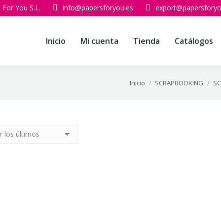
 For You S.L.
info@papersforyou.es
export@papersforyo
Inicio
Mi cuenta
Tienda
Catálogos
Inicio
SCRAPBOOKING
SC