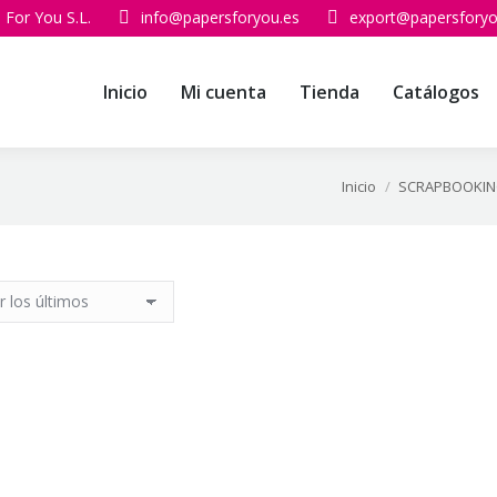
 For You S.L.
info@papersforyou.es
export@papersforyo
Inicio
Mi cuenta
Tienda
Catálogos
Inicio
SCRAPBOOKI