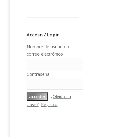
Añad
Acceso / Login
PFY-14342 
Nombre de usuario o
Papeles Sc
correo electrónico
180gr 12»x
Adventure II
Contraseña
¿Olvidó su
clave?
Registro