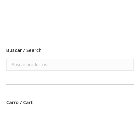
Añadir a mi lista
PFY-1325 – COLECCION 12 PAPELES SCRAP RICO RICO –
pack 3 ud.
Buscar / Search
Carro / Cart