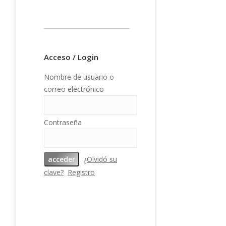
Añad
Acceso / Login
PFY-10977
Nombre de usuario o
doble cara
correo electrónico
(Happy Hal
1
Contraseña
¿Olvidó su
clave?
Registro