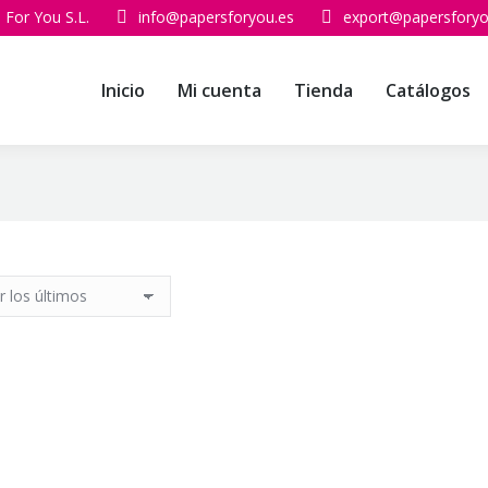
 For You S.L.
info@papersforyou.es
export@papersforyo
Inicio
Mi cuenta
Tienda
Catálogos
Inicio
SCRAPBO