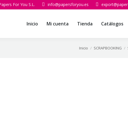
Papers For You S.L.
info@papersforyou.es
export@paper
Inicio
Mi cuenta
Tienda
Catálogos
Inicio
SCRAPBOOKING