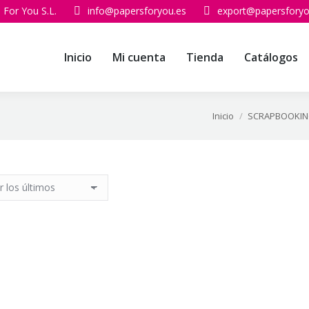
 For You S.L.
info@papersforyou.es
export@papersforyo
Inicio
Mi cuenta
Tienda
Catálogos
Inicio
SCRAPBOOKI