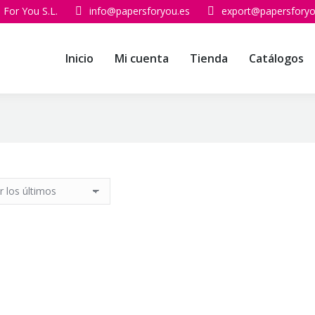
 For You S.L.
info@papersforyou.es
export@papersforyo
Inicio
Mi cuenta
Tienda
Catálogos