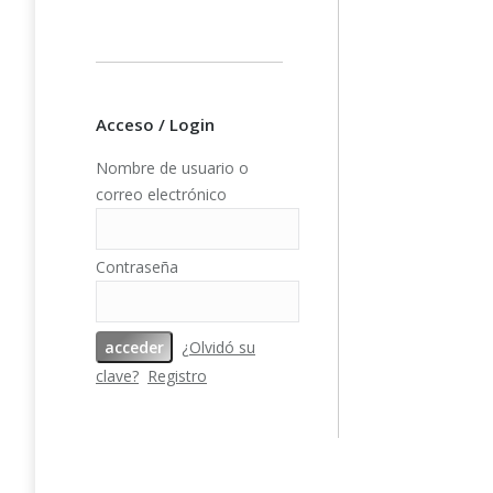
Añad
Acceso / Login
PFY-15953
Nombre de usuario o
Scrap Tela
correo electrónico
(Wizarding 
pac
Contraseña
¿Olvidó su
clave?
Registro