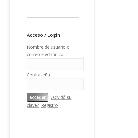
Añad
Acceso / Login
PFY-1543
Nombre de usuario o
Transfers (
correo electrónico
– pa
Contraseña
¿Olvidó su
clave?
Registro
Añad