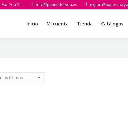
 For You S.L.
info@papersforyou.es
export@papersforyo
Inicio
Mi cuenta
Tienda
Catálogos