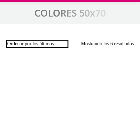
COLORES 50x70
Estás aquí:
Or
Mostrando los 6 resultados
por
los
últ
Añadir a mi lista