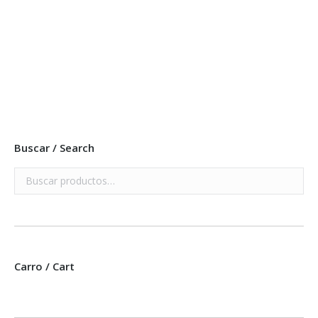
Añadir a mi lista
IMAN REDONDO – PACK 100 UD.
Leer más
Buscar / Search
Carro / Cart